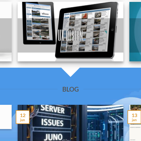
UX design
BLOG
12
13
jun
jan