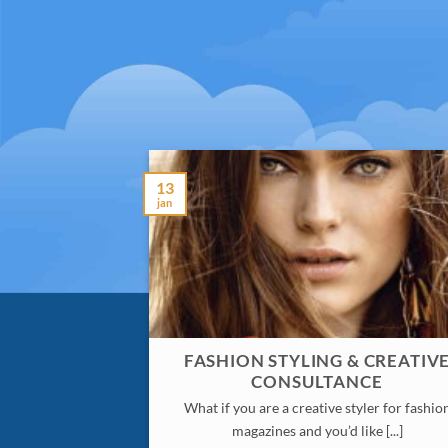
13
jan
FASHION STYLING & CREATIV
CONSULTANCE
What if you are a creative styler for fashio
magazines and you’d like [...]