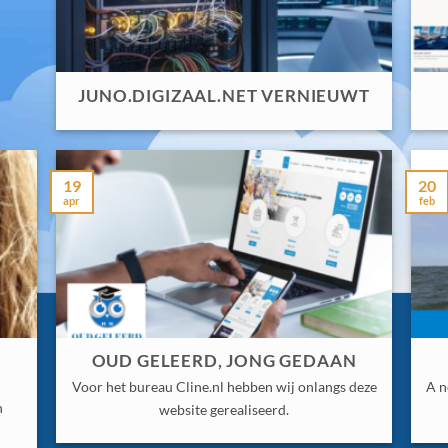
JUNO.DIGIZAAL.NET VERNIEUWT
19
20
apr
feb
E
OUD GELEERD, JONG GEDAAN
Voor het bureau Cline.nl hebben wij onlangs deze
A n
n
website gerealiseerd.