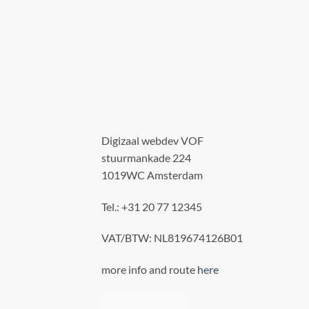
Digizaal webdev VOF
stuurmankade 224
1019WC Amsterdam
Tel.: +31 20 77 12345
VAT/BTW: NL819674126B01
more info and route
here