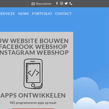
Newsletter
SERVICES
NEWS
PORTFOLIO
CONTACT
Wij Bo
UW WEBSITE BOUWEN
FACEBOOK WEBSHOP
Webshops voo
INSTAGRAM WEBSHOP
systeem lever
Domeinnaa
WordPres
Professio
Koppeling 
APPS ONTWIKKELEN
IDeal en P
Begeleidin
Wij programmeren apps op maat
Webshop m