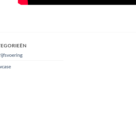
TEGORIEËN
ijfsvoering
wcase