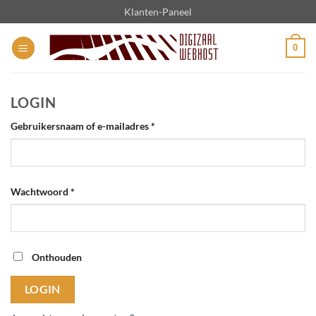
Ga
Klanten-Paneel
naar
inhoud
0
LOGIN
Vereist
Gebruikersnaam of e-mailadres
*
Vereist
Wachtwoord
*
Onthouden
LOGIN