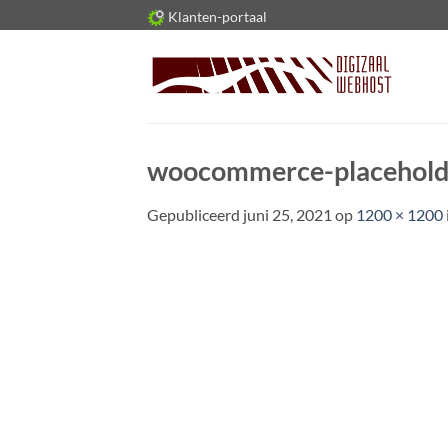
Ga
Klanten-portaal
naar
inhoud
woocommerce-placehold
Gepubliceerd
juni 25, 2021
op
1200 × 1200