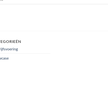
TEGORIEËN
ijfsvoering
wcase