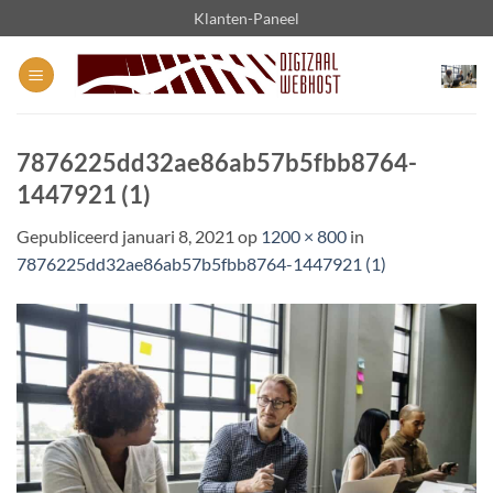
Ga
Klanten-Paneel
naar
inhoud
7876225dd32ae86ab57b5fbb8764-
1447921 (1)
Gepubliceerd
januari 8, 2021
op
1200 × 800
in
7876225dd32ae86ab57b5fbb8764-1447921 (1)