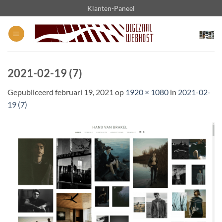
Ga
Klanten-Paneel
naar
inhoud
2021-02-19 (7)
Gepubliceerd
februari 19, 2021
op
1920 × 1080
in
2021-02-
19 (7)