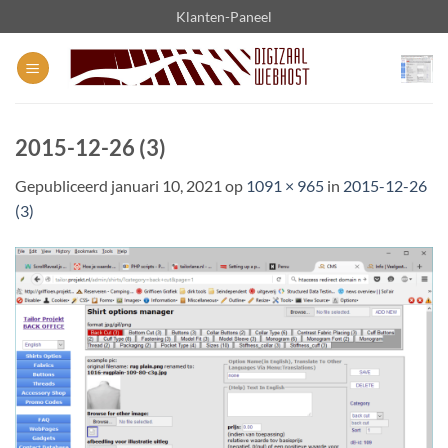
Ga
Klanten-Paneel
naar
inhoud
2015-12-26 (3)
Gepubliceerd
januari 10, 2021
op
1091 × 965
in
2015-12-26
(3)